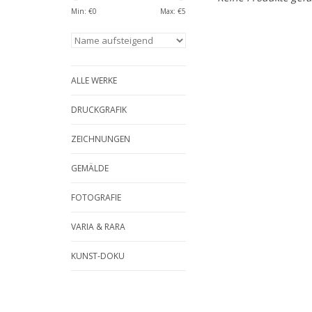
Min: €
0
Max: €
5
ALLE WERKE
DRUCKGRAFIK
ZEICHNUNGEN
GEMÄLDE
FOTOGRAFIE
VARIA & RARA
KUNST-DOKU