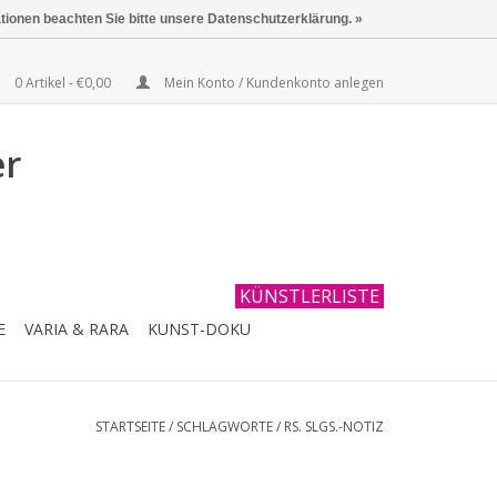
ationen beachten Sie bitte unsere Datenschutzerklärung. »
0 Artikel - €0,00
Mein Konto / Kundenkonto anlegen
er
KÜNSTLERLISTE
E
VARIA & RARA
KUNST-DOKU
STARTSEITE
/
SCHLAGWORTE
/
RS. SLGS.-NOTIZ