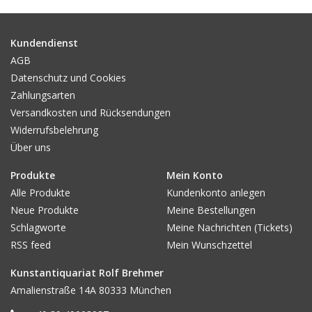
Gemälde
Kundendienst
Fotografie
AGB
Datenschutz und Cookies
Zahlungsarten
Varia & Rara
Versandkosten und Rücksendungen
Widerrufsbelehrung
Kunst-Doku
Über uns
Produkte
Mein Konto
Alle Produkte
Kundenkonto anlegen
Neue Produkte
Meine Bestellungen
Schlagworte
Meine Nachrichten (Tickets)
RSS feed
Mein Wunschzettel
Kunstantiquariat Rolf Brehmer
Amalienstraße 14A 80333 München