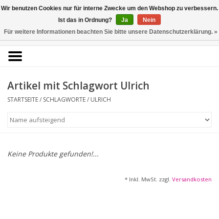
Kunstantiquariat
Wir benutzen Cookies nur für interne Zwecke um den Webshop zu verbessern.
Rolf Brehmer
Ist das in Ordnung?
Ja
Nein
Für weitere Informationen beachten Sie bitte unsere Datenschutzerklärung. »
0 Artikel - €0,00
Portal für Grafik aus 5
Jahrhunderten
Artikel mit Schlagwort Ulrich
STARTSEITE
/
SCHLAGWORTE
/
ULRICH
Startseite
KÜNSTLERLISTE
Alle Werke
Keine Produkte gefunden!...
Druckgrafik
* Inkl. MwSt. zzgl.
Versandkosten
Zeichnungen