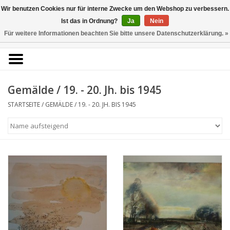
Kunstantiquariat
Wir benutzen Cookies nur für interne Zwecke um den Webshop zu verbessern.
Rolf Brehmer
Ist das in Ordnung?
Ja
Nein
Für weitere Informationen beachten Sie bitte unsere Datenschutzerklärung. »
0 Artikel - €0,00
Portal für Grafik aus 5
Jahrhunderten
Gemälde / 19. - 20. Jh. bis 1945
STARTSEITE
/
GEMÄLDE
/
19. - 20. JH. BIS 1945
Startseite
KÜNSTLERLISTE
Alle Werke
Druckgrafik
Zeichnungen