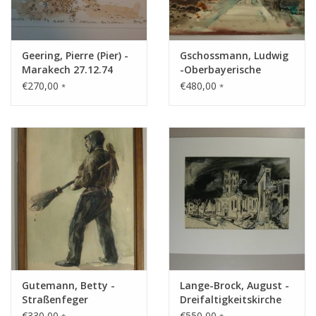
Gemälde
Geering, Pierre (Pier) -
Gschossmann, Ludwig
Fotografie
Marakech 27.12.74
-Oberbayerische
Moorlandschaft im
€270,00
€480,00
*
*
Spätherbst
Varia & Rara
Kunst-Doku
Gutemann, Betty -
Lange-Brock, August -
Straßenfeger
Dreifaltigkeitskirche
Altona 1943
€330,00
€550,00