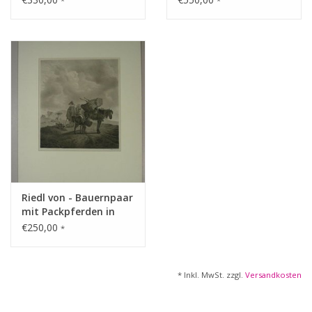
*
*
Riedl von - Bauernpaar
mit Packpferden in
karger
€250,00
*
Hügellandschaft,
unterwegs zum Markt
* Inkl. MwSt. zzgl.
Versandkosten