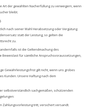
die Art der gewählten Nacherfüllung zu verweigern, wenn
ucher bleibt.
.
ätzlich nach seiner Wahl Herabsetzung oder Vergütung
ensersatz statt der Leistung, so gelten die
tsrecht zu.
 andernfalls ist die Geltendmachung des
le Beweislast für sämtliche Anspruchsvoraussetzungen,
e Gewährleistungsfrist gilt nicht, wenn uns grobes
 des Kunden. Unsere Haftung nach dem
 der selbstverständlich sachgemäßen, schützenden
egelungen:
ahlungsvorleistung tritt, versichert versandt.