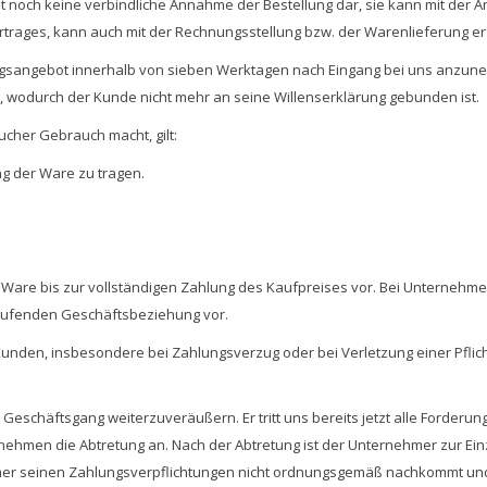
llt noch keine verbindliche Annahme der Bestellung dar, sie kann mit d
rages, kann auch mit der Rechnungsstellung bzw. der Warenlieferung er
tragsangebot innerhalb von sieben Werktagen nach Eingang bei uns anzune
 wodurch der Kunde nicht mehr an seine Willenserklärung gebunden ist.
cher Gebrauch macht, gilt:
g der Ware zu tragen.
 Ware bis zur vollständigen Zahlung des Kaufpreises vor. Bei Unternehme
laufenden Geschäftsbeziehung vor.
 Kunden, insbesondere bei Zahlungsverzug oder bei Verletzung einer Pflic
 Geschäftsgang weiterzuveräußern. Er tritt uns bereits jetzt alle Forder
ehmen die Abtretung an. Nach der Abtretung ist der Unternehmer zur Einz
mer seinen Zahlungsverpflichtungen nicht ordnungsgemäß nachkommt und