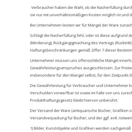
Verbraucher haben die Wahl, ob die Nacherfüllung durch
sie nur mit unverhältnismäßigen Kosten möglich ist und d
Bei Unternehmen leisten wir für Mängel der Ware zunäc
Schlägt die Nacherfüllung fehl, oder ist diese aufgrund
(Minderung), Rückgängigmachung des Vertrags (Rücktritt)
Haftungsbeschränkungen gemäß Ziffer 7 dieser Bestimmun
Unternehmer müssen uns offensichtliche Mängel innerhal
Gewährleistungsanspruches ausgeschlossen. Zur Fristwah
insbesondere für den Mangel selbst, für den Zeitpunkt d
Die Gewährleistung für Verbraucher und Unternehmer betr
Verschulden vorwerfbar ist sowie im Falle von uns zu
Produkthaftungsgesetz bleibt hiervon unberührt.
Der Versand der Ware (antiquarische Bücher, Grafiken 
Versandverpackung für Bücher, und der ggf. evtl. notw
1) Bilder, Kunstobjekte und Grafiken werden sachgemäß v