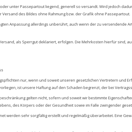
oder unter Passepartout liegend, generell so versandt. Wird jedoch dad
der Versand des Bildes ohne Rahmung bzw. der Grafik ohne Passepartout.
gten Anpassung allerdings unberührt, auch wenn der zu versendende Artik
sand, als Sperrgut deklariert, erfolgen. Die Mehrkosten hierfür sind, au
ss
gspflichten nur, wenn und soweit unseren gesetzlichen Vertretern und Erf
it vorliegen, ist unsere Haftung auf den Schaden begrenzt, der bei Vertra
eschränkung gelten nicht, sofern und soweit wir bestimmte Eigenschaft
Lebens, des Körpers oder der Gesundheit sowie im Falle zwingender gesetz
et werden sehr sorgfältig erstellt und regelmäßig überarbeitet. Eine Gewähr