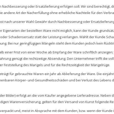
 Nachbesserung oder Ersatzlieferung erfolgen soll. Wir sind berechtigt, 
ie andere Art der Nacherfüllung ohne erhebliche Nachteile für den Verbra
hst nach unserer Wahl Gewähr durch Nachbesserung oder Ersatzlieferung
 der Eigenarten der bestellten Ware nicht möglich, kann der Kunde grunds
 oder Schadensersatz statt der Leistung verlangen. Wählt der Kunde Schad
g. Bei nur geringfügigen Mängeln steht dem Kunden jedoch kein Rücktrit
b einer Frist von einer Woche ab Empfang der Ware schriftlich anzeigen;
rung genügt die rechtzeitige Absendung. Den Unternehmer trifft die vol
er Feststellung des Mangels und für die Rechtzeitigkeit der Mängelrüge.
ägt für gebrauchte Waren ein Jahr ab Ablieferung der Ware. Die einjährig
rechenbaren Körper- und Gesundheitsschäden und bei Verlust des Lebens
oder Bilder) erfolgt an die vom Käufer angegebene Lieferadresse. Neben
endigen Warenversicherung, gelten für den Versand von Kunst folgende R
erpackt und, meist in Absprache mit dem Kunden, bzw. wenn der Kunde in Z