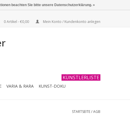
ationen beachten Sie bitte unsere Datenschutzerklärung. »
0 Artikel - €0,00
Mein Konto / Kundenkonto anlegen
er
KÜNSTLERLISTE
E
VARIA & RARA
KUNST-DOKU
STARTSEITE
/
AGB