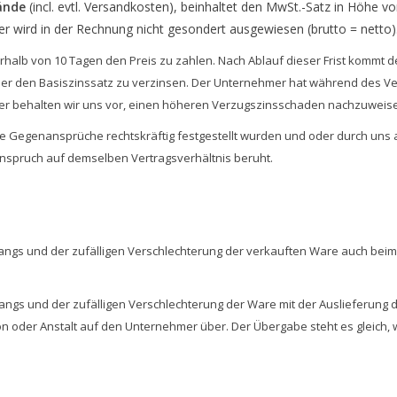
ände
(incl. evtl. Versandkosten), beinhaltet den MwSt.-Satz in Höhe v
 wird in der Rechnung nicht gesondert ausgewiesen (brutto = netto)
nnerhalb von 10 Tagen den Preis zu zahlen. Nach Ablauf dieser Frist kommt
er den Basiszinssatz zu verzinsen. Der Unternehmer hat während des Ve
r behalten wir uns vor, einen höheren Verzugszinsschaden nachzuweis
ne Gegenansprüche rechtskräftig festgestellt wurden und oder durch uns
spruch auf demselben Vertragsverhältnis beruht.
gangs und der zufälligen Verschlechterung der verkauften Ware auch be
angs und der zufälligen Verschlechterung der Ware mit der Auslieferung 
 oder Anstalt auf den Unternehmer über. Der Übergabe steht es gleich,