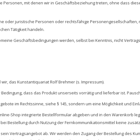
he Personen, mit denen wir in Geschäftsbeziehung treten, ohne dass dies
he oder juristische Personen oder rechtsfähige Personengesellschaften, 
chen Tätigkeit handeln.
ne Geschäftsbedingungen werden, selbst bei Kenntnis, nicht Vertragsbes
 wir, das Kunstantiquariat Rolf Brehmer (s. Impressum).
edingung, dass das Produkt unserseits vorrätig und lieferbar ist. Pausch
ngebote im Rechtssinne, siehe § 145, sondern um eine Möglichkeit und Ei
nline-Shop integrierte Bestellformular abgeben und in den Warenkorb le
bei Bestellung durch Nutzung der Fernkommunikationsmittel keine zusätz
ch sein Vertragsangebot ab. Wir werden den Zugang der Bestellung des Kun