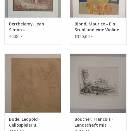
Berthelemy, Jean
Blond, Maurice - Ein
Simon -
Stuhl und eine Violine
Waldwanderung
€0,00
€320,00
*
*
Bode, Leopold -
Boucher, Francois -
Cellospieler u.
Landschaft mit
Dirigierender
Gehöft