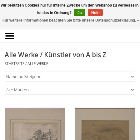
Kunstantiquariat
Wir benutzen Cookies nur für interne Zwecke um den Webshop zu verbessern.
Rolf Brehmer
Ist das in Ordnung?
Ja
Nein
Für weitere Informationen beachten Sie bitte unsere Datenschutzerklärung. »
0 Artikel - €0,00
Portal für Grafik aus 5
Jahrhunderten
Alle Werke / Künstler von A bis Z
STARTSEITE
/
ALLE WERKE
Startseite
KÜNSTLERLISTE
Alle Werke
Druckgrafik
Zeichnungen