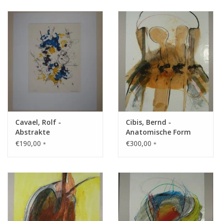
Cavael, Rolf -
Cibis, Bernd -
Abstrakte
Anatomische Form
Komposition
€190,00
€300,00
*
*