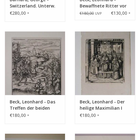
Switzerland. Unterw.
Bewaffnete Ritter vor
Tracht v. Bergwelt
einer Festung
€280,00
€130,00
€180,00
*
UVP
*
Beck, Leonhard - Das
Beck, Leonhard - Der
Treffen der beiden
heilige Maximilian I
Könige
€180,00
€180,00
*
*