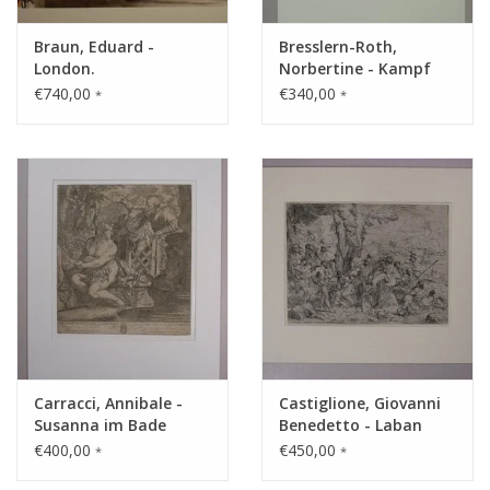
Braun, Eduard -
Bresslern-Roth,
London.
Norbertine - Kampf
'Trafalgarsquare'
€740,00
€340,00
*
*
Carracci, Annibale -
Castiglione, Giovanni
Susanna im Bade
Benedetto - Laban
durchsucht das
€400,00
€450,00
*
*
Gepäck des Jakob