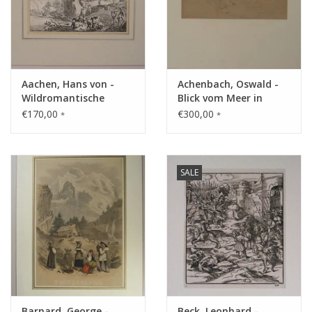
Gemälde
Fotografie
Aachen, Hans von -
Achenbach, Oswald -
Varia & Rara
Wildromantische
Blick vom Meer in
Rheinlandschaft
Richtung einer
€170,00
€300,00
*
*
Steilküste
Kunst-Doku
SALE
Barnard, George -
Beck, Leonhard -