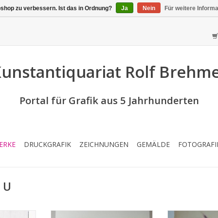
shop zu verbessern. Ist das in Ordnung?
Ja
Nein
Für weitere Inform
unstantiquariat Rolf Brehm
Portal für Grafik aus 5 Jahrhunderten
ERKE
DRUCKGRAFIK
ZEICHNUNGEN
GEMÄLDE
FOTOGRAFI
s U
to
Technik: Farbalgrafie
Technik: M