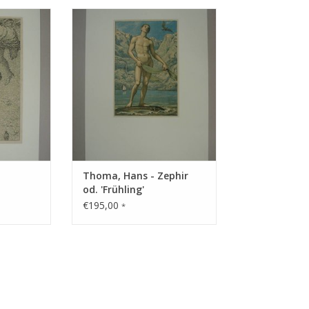
 auf Bütten
Technik: Farbalgrafie
NZUFÜGEN
ZUM WARENKORB HINZUFÜGEN
Thoma, Hans - Zephir
od. 'Frühling'
€195,00
*