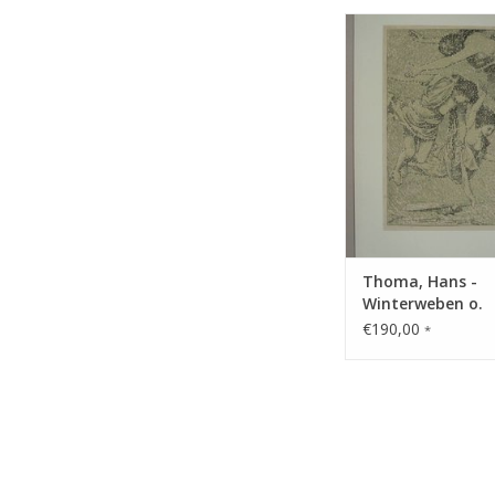
Technik: Farbalgrafie
ZUM WARENKORB HI
Thoma, Hans -
Winterweben o.
'Schneeflocken'
€190,00
*