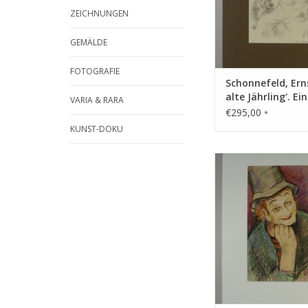
ZEICHNUNGEN
GEMÄLDE
FOTOGRAFIE
Schonnefeld, Erns
alte Jährling'. Ein
VARIA & RARA
Auerbacher Origi
€295,00
*
KUNST-DOKU
Technik: Farbkrei
Lithografie
ZUM WARENKORB HI