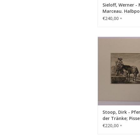
Sieloff, Werner -
Marceau. Halbpo
€240,00
*
Technik: Radier
ZUM WARENKORB HI
Stoop, Dirk - Pfe
der Tränke; Piss
Pferd
€220,00
*