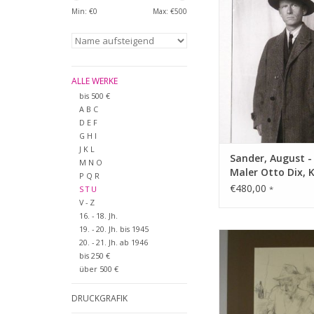
Min: €
0
Max: €
500
ZUM WARENKORB HI
ALLE WERKE
bis 500 €
A B C
D E F
G H I
J K L
Sander, August -
M N O
Maler Otto Dix, 
P Q R
€480,00
S T U
*
V - Z
16. - 18. Jh.
19. - 20. Jh. bis 1945
Technik: Bleistiftzei
20. - 21. Jh. ab 1946
dünnem getöntem
bis 250 €
über 500 €
ZUM WARENKORB HI
DRUCKGRAFIK