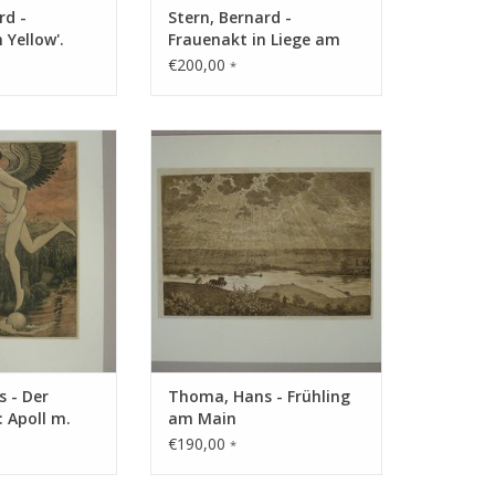
rd -
Stern, Bernard -
n Yellow'.
Frauenakt in Liege am
in Gelb
Strand
€200,00
*
arbalgrafie
Technik: Farbalgrafie
RB HINZUFÜGEN
ZUM WARENKORB HINZUFÜGEN
 - Der
Thoma, Hans - Frühling
 Apoll m.
am Main
€190,00
*