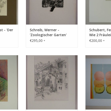
t - 'Der
Schreib, Werner -
Schubert, Fe
'Zoologischer Garten'
Wie 2 Fräulei
nal
herfallen
€295,00
€200,00
*
*
de über
Technik: Bleistift
Technik: F
ZUM WARENKORB HINZUFÜGEN
ZUM WARENKO
NZUFÜGEN