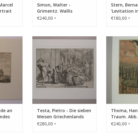
 Marcel
Simon, Walter -
Stern, Berna
rtrait
Grimentz. Wallis
'Levitation i
Lichtampeln 
€240,00
€180,00
*
*
ungen
Technik: Radierung und
Technik: F
Kupferstich
NZUFÜGEN
ZUM WARENKO
ZUM WARENKORB HINZUFÜGEN
rde an
Testa, Pietro - Die sieben
Thoma, Hans
endes
Weisen Griechenlands
Traum. Abb.:
am Tische in
Blumen
€280,00
€240,00
*
*
Unterredung