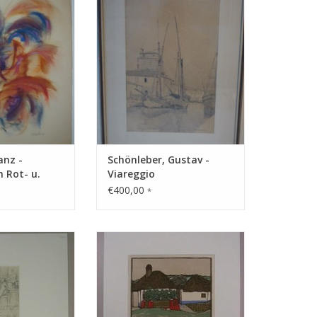
RB HINZUFÜGEN
ZUM WARENKORB HINZUFÜGEN
anz -
Schönleber, Gustav -
n Rot- u.
Viareggio
€400,00
*
 Bleistift
Technik: Farblinolschnitt
RB HINZUFÜGEN
ZUM WARENKORB HINZUFÜGEN