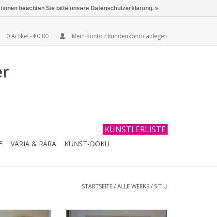
ationen beachten Sie bitte unsere Datenschutzerklärung. »
0 Artikel - €0,00
Mein Konto / Kundenkonto anlegen
er
KÜNSTLERLISTE
E
VARIA & RARA
KUNST-DOKU
STARTSEITE
/
ALLE WERKE
/
S T U
ischtechnik
Technik: Bleistift