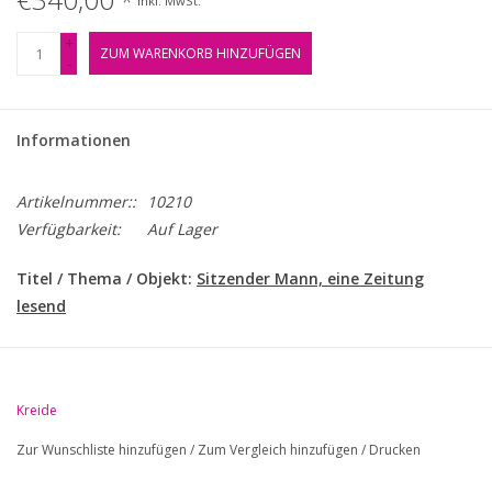
*
Inkl. MwSt.
+
ZUM WARENKORB HINZUFÜGEN
-
Informationen
Artikelnummer::
10210
Verfügbarkeit:
Auf Lager
Titel / Thema / Objekt:
Sitzender Mann, eine Zeitung
lesend
Technik:
Farbstiftzeichnung in Braun auf dünnem
Zeichenpapier.
Kreide
Jahr / Zeitraum:
1949
Zur Wunschliste hinzufügen
/
Zum Vergleich hinzufügen
/
Drucken