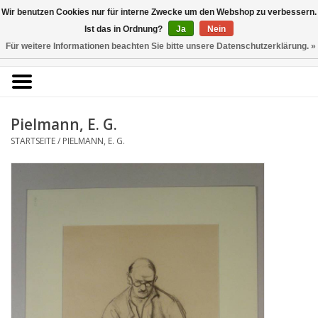
Kunstantiquariat
Wir benutzen Cookies nur für interne Zwecke um den Webshop zu verbessern.
Rolf Brehmer
Ist das in Ordnung?
Ja
Nein
Für weitere Informationen beachten Sie bitte unsere Datenschutzerklärung. »
0 Artikel - €0,00
Portal für Grafik aus 5
Jahrhunderten
Pielmann, E. G.
STARTSEITE
/
PIELMANN, E. G.
Startseite
KÜNSTLERLISTE
Alle Werke
Druckgrafik
Zeichnungen