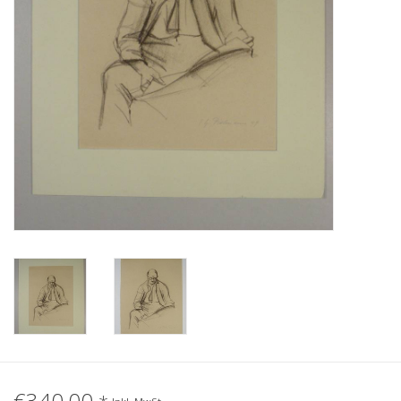
Gemälde
Fotografie
Varia & Rara
Kunst-Doku
€340,00