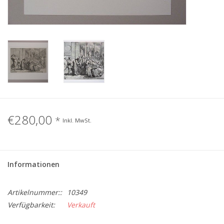
Gemälde
Fotografie
Varia & Rara
Kunst-Doku
€280,00
*
Inkl. MwSt.
Informationen
Artikelnummer::
10349
Verfügbarkeit:
Verkauft