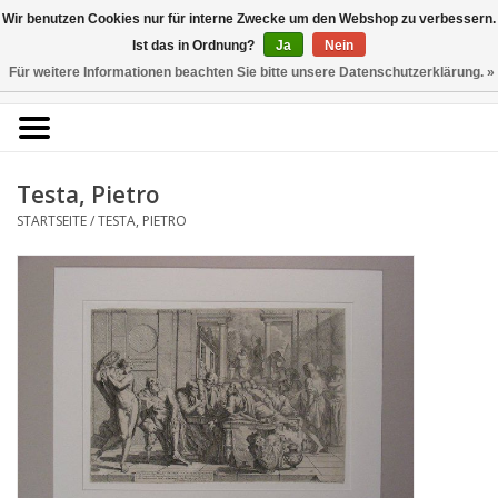
Kunstantiquariat
Wir benutzen Cookies nur für interne Zwecke um den Webshop zu verbessern.
Rolf Brehmer
Ist das in Ordnung?
Ja
Nein
Für weitere Informationen beachten Sie bitte unsere Datenschutzerklärung. »
0 Artikel - €0,00
Portal für Grafik aus 5
Jahrhunderten
Testa, Pietro
STARTSEITE
/
TESTA, PIETRO
Startseite
KÜNSTLERLISTE
Alle Werke
Druckgrafik
Zeichnungen