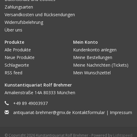
Edition / Atelier / Kunstverein / Presse / Verlag / Werkstatt:
Zahlungsarten
Edit. Mayer & Wigand, Lpz.
Versandkosten und Rücksendungen
Widerrufsbelehrung
Bibliografie:
Über uns
Inet // TB
// Die vorliegende Grafik wird im
Thieme-Becker erwähnt, ebenso ein Schreiben hierzu von
Produkte
Mein Konto
Ludwig Richter!
Alle Produkte
Kundenkonto anlegen
Neue Produkte
Meine Bestellungen
Biografie des Künstlers / Autors:
// Stralsund 1816–1874
Schlagworte
Meine Nachrichten (Tickets)
Berlin. Er war ein deutscher Radierer, Kupfer- und Stahlstecher
RSS feed
Mein Wunschzettel
Sonstiges / Erhaltung / Ausstattung, z.B.: PP od. Rahmen /
Kunstantiquariat Rolf Brehmer
Provenienz / Sammlung / Beigabe:
Amalienstraße 14A 80333 München
Das breitrandige Blatt gering angestaubt, ansonsten sauber. -
+49 89 49003937
Unter PP!
antiquariat-brehmer@gmx.de
Kontaktformular
|
Impressum
Preis ( € ) :
190
© Copyright 2026 Kunstantiquariat Rolf Brehmer - Powered by
Lightspeed