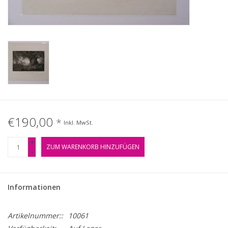
Gemälde
Fotografie
Varia & Rara
Kunst-Doku
€190,00
*
Inkl. MwSt.
+
ZUM WARENKORB HINZUFÜGEN
-
Informationen
Artikelnummer::
10061