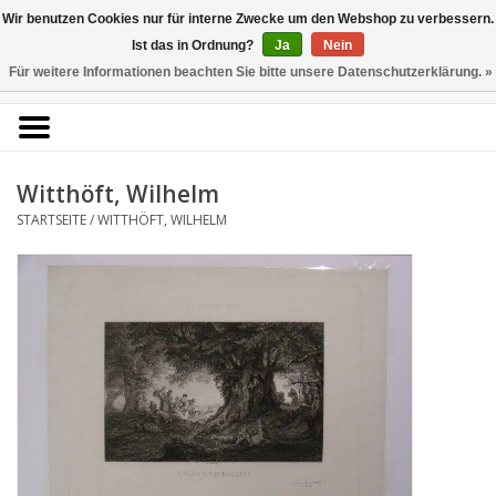
Kunstantiquariat
Wir benutzen Cookies nur für interne Zwecke um den Webshop zu verbessern.
Rolf Brehmer
Ist das in Ordnung?
Ja
Nein
Für weitere Informationen beachten Sie bitte unsere Datenschutzerklärung. »
0 Artikel - €0,00
Portal für Grafik aus 5
Jahrhunderten
Witthöft, Wilhelm
STARTSEITE
/
WITTHÖFT, WILHELM
Startseite
KÜNSTLERLISTE
Alle Werke
Druckgrafik
Zeichnungen