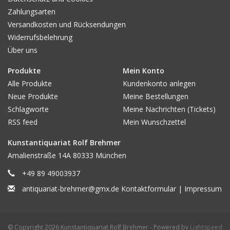
Auflage / Art der Ausgabe / Folgeaufl. / Exemplar / Kopie:
Zahlungsarten
Ex.
9/16
Versandkosten und Rücksendungen
Widerrufsbelehrung
Edition / Atelier / Kunstverein / Presse / Verlag / Werkstatt:
Über uns
Edit. Koitschek, München
Produkte
Mein Konto
Alle Produkte
Kundenkonto anlegen
Bibliografie:
Neue Produkte
Meine Bestellungen
Schlagworte
Meine Nachrichten (Tickets)
Biografie des Künstlers / Autors:
München 1958 - lebte/ arb. in
RSS feed
Mein Wunschzettel
NY, ab 1997 in München
Kunstantiquariat Rolf Brehmer
Sonstiges / Erhaltung / Ausstattung
(PP o. Rahmen) /
Amalienstraße 14A 80333 München
Provenienz / Sammlung /Beigabe:
Tadelloses Exemplar!
+49 89 49003937
antiquariat-brehmer@gmx.de
Kontaktformular
|
Impressum
Preis ( € ) :
390
© Copyright 2026 Kunstantiquariat Rolf Brehmer - Powered by
Lightspeed