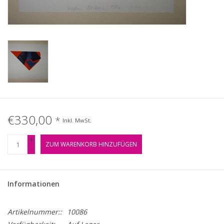
Gemälde
Fotografie
Varia & Rara
Kunst-Doku
€330,00
*
Inkl. MwSt.
+
ZUM WARENKORB HINZUFÜGEN
-
Informationen
Artikelnummer::
10086