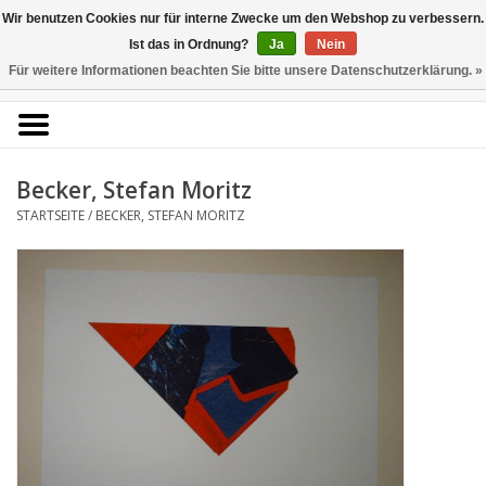
Kunstantiquariat
Wir benutzen Cookies nur für interne Zwecke um den Webshop zu verbessern.
Rolf Brehmer
Ist das in Ordnung?
Ja
Nein
Für weitere Informationen beachten Sie bitte unsere Datenschutzerklärung. »
0 Artikel - €0,00
Portal für Grafik aus 5
Jahrhunderten
Becker, Stefan Moritz
STARTSEITE
/
BECKER, STEFAN MORITZ
Startseite
KÜNSTLERLISTE
Alle Werke
Druckgrafik
Zeichnungen