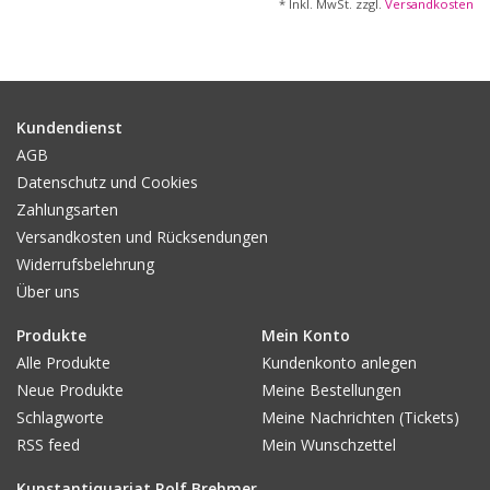
* Inkl. MwSt. zzgl.
Versandkosten
Signiert u. numeriert
Auflage / Art der Ausgabe / Folgeaufl. / Exemplar / Kopie:
Ex.
151/200
Kundendienst
Bibliografie:
AGB
Inet
Datenschutz und Cookies
Biografie des Künstlers / Autors:
Zahlungsarten
Königsberg 1898-1979
München
Versandkosten und Rücksendungen
Widerrufsbelehrung
Sonstiges / Erhaltung / Ausstattung (z.B.: PP od. Rahmen) /
Über uns
Provenienz / Sammlung / Beigabe:
In den vier Ecken kleine
Produkte
Mein Konto
Einstiche
Alle Produkte
Kundenkonto anlegen
Neue Produkte
Meine Bestellungen
Preis ( € ) : 190
Schlagworte
Meine Nachrichten (Tickets)
RSS feed
Mein Wunschzettel
Kunstantiquariat Rolf Brehmer