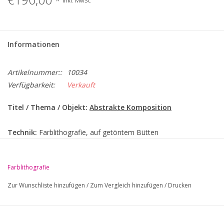
*
Inkl. MwSt.
Informationen
Artikelnummer::
10034
Verfügbarkeit:
Verkauft
Titel / Thema / Objekt:
Abstrakte Komposition
Technik:
Farblithografie, auf getöntem Bütten
Jahr / Zeitraum:
Um 1960
Farblithografie
Maße:
45x36 cm (Abb.)
Zur Wunschliste hinzufügen
/
Zum Vergleich hinzufügen
/
Drucken
Signatur / Mgr. / Bez. / dat. / num. / gewidmet / weitere
Einträge recto und - oder verso: