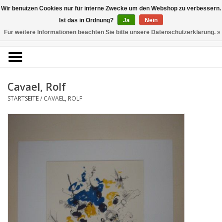
Kunstantiquariat
Wir benutzen Cookies nur für interne Zwecke um den Webshop zu verbessern.
Rolf Brehmer
Ist das in Ordnung?
Ja
Nein
Für weitere Informationen beachten Sie bitte unsere Datenschutzerklärung. »
0 Artikel - €0,00
Portal für Grafik aus 5
Jahrhunderten
Cavael, Rolf
STARTSEITE
/
CAVAEL, ROLF
Startseite
KÜNSTLERLISTE
Alle Werke
Druckgrafik
Zeichnungen