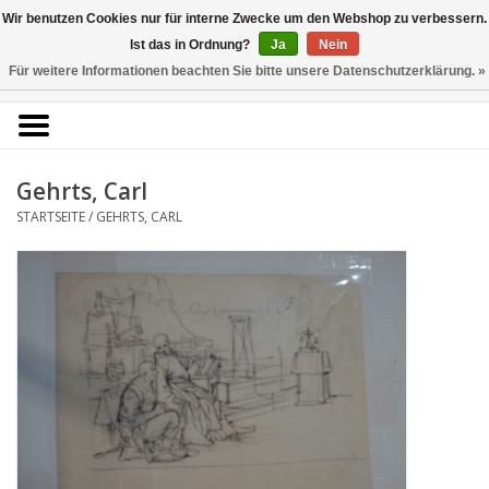
Kunstantiquariat
Wir benutzen Cookies nur für interne Zwecke um den Webshop zu verbessern.
Rolf Brehmer
Ist das in Ordnung?
Ja
Nein
Für weitere Informationen beachten Sie bitte unsere Datenschutzerklärung. »
0 Artikel - €0,00
Portal für Grafik aus 5
Jahrhunderten
Gehrts, Carl
STARTSEITE
/
GEHRTS, CARL
Startseite
KÜNSTLERLISTE
Alle Werke
Druckgrafik
Zeichnungen