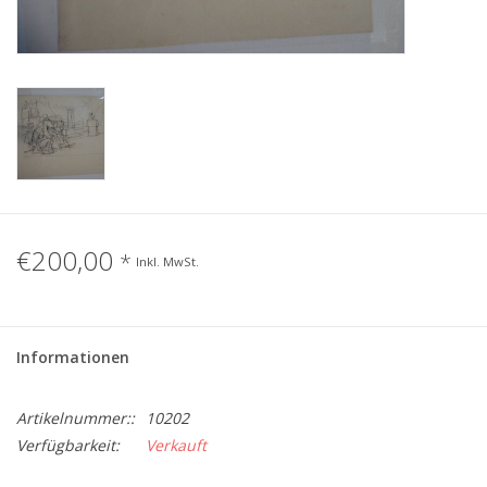
Gemälde
Fotografie
Varia & Rara
Kunst-Doku
€200,00
*
Inkl. MwSt.
Informationen
Artikelnummer::
10202
Verfügbarkeit:
Verkauft