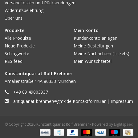
Versandkosten und Rücksendungen
Widerrufsbelehrung
Sonstiges / Erhaltung / Ausstattung (z.B.: PP od. Rahmen) /
Über uns
Provenienz / Sammlung / Beigabe:
Das Blatt minimal fleckig
u. mit leichten Montagespuren in den Ecken. Unter PP! -Aus Slg.
Produkte
Mein Konto
L. Meyer, Hbg., Coll.-Stpl. rs.
Alle Produkte
Kundenkonto anlegen
Neue Produkte
Meine Bestellungen
Preis ( € ) :
200
Schlagworte
Meine Nachrichten (Tickets)
RSS feed
Mein Wunschzettel
Kunstantiquariat Rolf Brehmer
Amalienstraße 14A 80333 München
+49 89 49003937
antiquariat-brehmer@gmx.de
Kontaktformular
|
Impressum
© Copyright 2026 Kunstantiquariat Rolf Brehmer - Powered by
Lightspeed