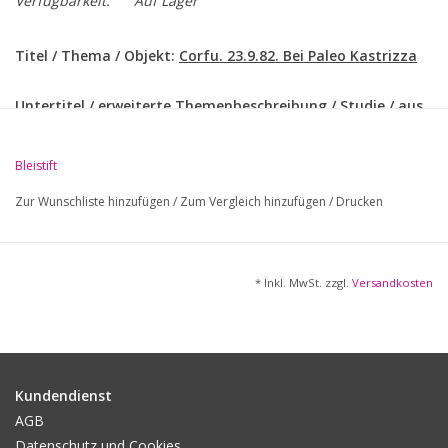
Verfügbarkeit:
Auf Lager
Titel / Thema / Objekt:
Corfu. 23.9.82. Bei Paleo Kastrizza
Untertitel / erweiterte Themenbeschreibung / Studie / aus
Skizzenbuch / Vorzeichnung / Illustration zu / aus Folge /
Mappe / Zyklus / Journal / weitere Abbildung(en) verso:
Bleistift
Aus d. Skizzenbuch (Studie)
Zur Wunschliste hinzufügen
/
Zum Vergleich hinzufügen
/
Drucken
Technik:
Bleistiftzeichnung auf grobem braunen Papier
Jahr / Zeitraum:
1882
* Inkl. MwSt. zzgl.
Versandkosten
Maße:
24,6x39,4 cm (Blatt/ Abb.)
Signatur / Mgr. / Bez. / dat. / num. / gewidmet / weitere
Kundendienst
Einträge recto und - oder verso:
AGB
Ortsbezeichnet u. datiert 23.9.82
Datenschutz und Cookies