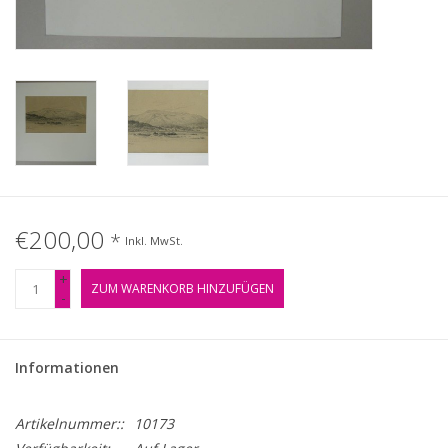
Gemälde
Fotografie
Varia & Rara
Kunst-Doku
€200,00
*
Inkl. MwSt.
+
ZUM WARENKORB HINZUFÜGEN
-
Informationen
Artikelnummer::
10173