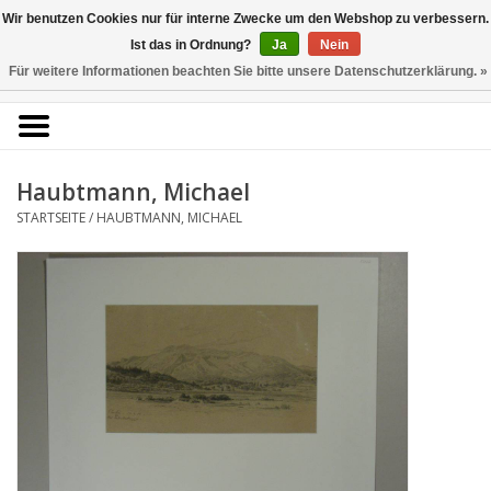
Kunstantiquariat
Wir benutzen Cookies nur für interne Zwecke um den Webshop zu verbessern.
Rolf Brehmer
Ist das in Ordnung?
Ja
Nein
Für weitere Informationen beachten Sie bitte unsere Datenschutzerklärung. »
0 Artikel - €0,00
Portal für Grafik aus 5
Jahrhunderten
Haubtmann, Michael
STARTSEITE
/
HAUBTMANN, MICHAEL
Startseite
KÜNSTLERLISTE
Alle Werke
Druckgrafik
Zeichnungen