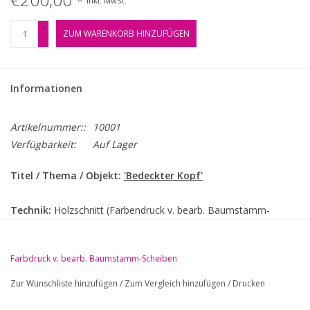
*
Inkl. MwSt.
+
ZUM WARENKORB HINZUFÜGEN
-
Informationen
Artikelnummer::
10001
Verfügbarkeit:
Auf Lager
Titel / Thema / Objekt:
'Bedeckter Kopf'
Technik:
Holzschnitt (Farbendruck v. bearb. Baumstamm-
Scheiben) auf dünnem weißen Japan
Farbdruck v. bearb. Baumstamm-Scheiben
Jahr / Zeitraum:
1996
Zur Wunschliste hinzufügen
/
Zum Vergleich hinzufügen
/
Drucken
Maße:
49x46,5 cm (Abb.) auf 62x62 cm (Blatt)