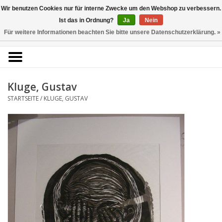
Kunstantiquariat
Wir benutzen Cookies nur für interne Zwecke um den Webshop zu verbessern.
Rolf Brehmer
Ist das in Ordnung?
Ja
Nein
Für weitere Informationen beachten Sie bitte unsere Datenschutzerklärung. »
0 Artikel - €0,00
Portal für Grafik aus 5
Jahrhunderten
Kluge, Gustav
STARTSEITE
/
KLUGE, GUSTAV
Startseite
KÜNSTLERLISTE
Alle Werke
Druckgrafik
Zeichnungen