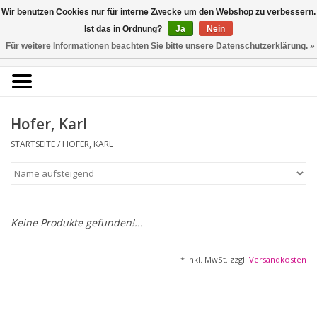
Kunstantiquariat
Wir benutzen Cookies nur für interne Zwecke um den Webshop zu verbessern.
Rolf Brehmer
Ist das in Ordnung?
Ja
Nein
Für weitere Informationen beachten Sie bitte unsere Datenschutzerklärung. »
0 Artikel - €0,00
Portal für Grafik aus 5
Jahrhunderten
Hofer, Karl
STARTSEITE
/
HOFER, KARL
Startseite
KÜNSTLERLISTE
Alle Werke
Keine Produkte gefunden!...
Druckgrafik
* Inkl. MwSt. zzgl.
Versandkosten
Zeichnungen