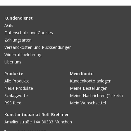
Gemälde
Kundendienst
Fotografie
AGB
Datenschutz und Cookies
Zahlungsarten
Varia & Rara
Versandkosten und Rücksendungen
Widerrufsbelehrung
Kunst-Doku
Über uns
Produkte
Mein Konto
Alle Produkte
Kundenkonto anlegen
Neue Produkte
Meine Bestellungen
Schlagworte
Meine Nachrichten (Tickets)
RSS feed
Mein Wunschzettel
Kunstantiquariat Rolf Brehmer
Amalienstraße 14A 80333 München