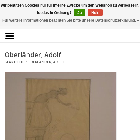
Kunstantiquariat
Wir benutzen Cookies nur für interne Zwecke um den Webshop zu verbessern.
Rolf Brehmer
Ist das in Ordnung?
Ja
Nein
Für weitere Informationen beachten Sie bitte unsere Datenschutzerklärung. »
0 Artikel - €0,00
Portal für Grafik aus 5
Jahrhunderten
Oberländer, Adolf
STARTSEITE
/
OBERLÄNDER, ADOLF
Startseite
KÜNSTLERLISTE
Alle Werke
Druckgrafik
Zeichnungen