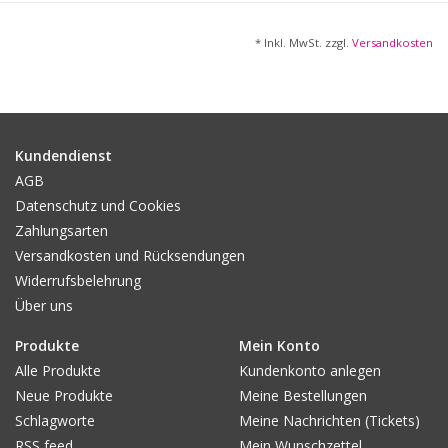
Jahr / Zeitraum:
Um 1880
* Inkl. MwSt. zzgl.
Versandkosten
Maße:
29,3x14,6 cm (Abb.); 34x25 cm (Bl.)
Signatur / Mgr. / Bez. / dat. / num. / gewidmet / weitere
Einträge recto und - oder verso:
Kundendienst
Signiert, li. oben num. I
AGB
Datenschutz und Cookies
Bibliografie:
Zahlungsarten
Inet / Wikipedia // Thieme-Becker
Versandkosten und Rücksendungen
Biografie des Künstlers / Autors:
Widerrufsbelehrung
Regensburg 1845-1923
München
Über uns
Produkte
Mein Konto
Sonstiges / Erhaltung / Ausstattung (z.B.: PP od. Rahmen) /
Alle Produkte
Kundenkonto anlegen
Provenienz / Sammlung / Beigabe:
Blatt leicht angestaubt
Neue Produkte
Meine Bestellungen
und gering fleckig. Unter PP!
Schlagworte
Meine Nachrichten (Tickets)
RSS feed
Mein Wunschzettel