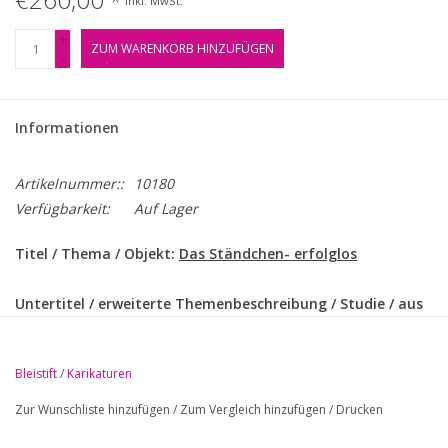
*
Inkl. MwSt.
+
ZUM WARENKORB HINZUFÜGEN
-
Informationen
Artikelnummer::
10180
Verfügbarkeit:
Auf Lager
Titel / Thema / Objekt:
Das Ständchen- erfolglos
Untertitel / erweiterte Themenbeschreibung / Studie / aus
Skizzenbuch / Vorzeichnung / Illustration zu / aus Folge /
Mappe / Zyklus / Journal / weitere Abbildung(en) verso:
Bleistift
/
Karikaturen
Skizze I - Studie
Zur Wunschliste hinzufügen
/
Zum Vergleich hinzufügen
/
Drucken
Technik:
Bleistift auf dünnem, gelblichen Pergamentpapier