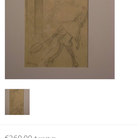
Gemälde
Fotografie
Varia & Rara
Kunst-Doku
€260,00