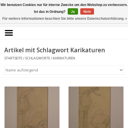
Kunstantiquariat
Wir benutzen Cookies nur für interne Zwecke um den Webshop zu verbessern.
Rolf Brehmer
Ist das in Ordnung?
Ja
Nein
Für weitere Informationen beachten Sie bitte unsere Datenschutzerklärung. »
0 Artikel - €0,00
Portal für Grafik aus 5
Jahrhunderten
Artikel mit Schlagwort Karikaturen
STARTSEITE
/
SCHLAGWORTE
/
KARIKATUREN
Startseite
KÜNSTLERLISTE
Alle Werke
Druckgrafik
Zeichnungen