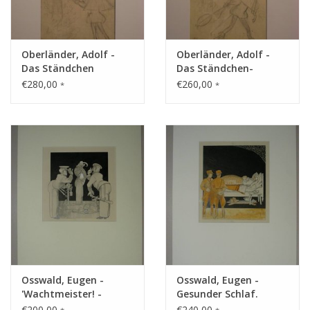
Gemälde
Oberländer, Adolf -
Oberländer, Adolf -
Fotografie
Das Ständchen
Das Ständchen-
erfolglos
€280,00
€260,00
*
*
Varia & Rara
Kunst-Doku
Osswald, Eugen -
Osswald, Eugen -
'Wachtmeister! -
Gesunder Schlaf.
Verhaften Sie den
"Bachhaus-Bremen -
€200,00
€240,00