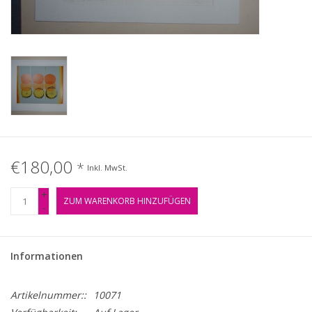
Gemälde
Fotografie
Varia & Rara
Kunst-Doku
€180,00
*
Inkl. MwSt.
+
ZUM WARENKORB HINZUFÜGEN
-
Informationen
Artikelnummer::
10071