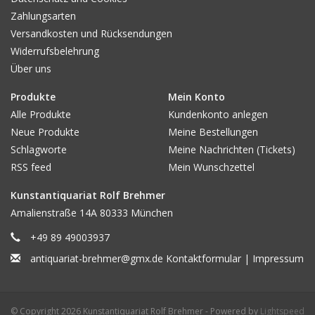
Sammlungen // present in numerous collections: USA, Japan,
Zahlungsarten
Lateinamerika, Israel, im Mittleren Osten, Philippinen, Hong
Versandkosten und Rücksendungen
Kong, Ceylon, Australien, Südafrica, Frankreich, Belgien, Holland,
Widerrufsbelehrung
Italien, Spanien, Deutschland, Schweiz u.a. Ländern sowie in
Über uns
Museen, überall in der Welt
Produkte
Mein Konto
Alle Produkte
Kundenkonto anlegen
Biografie des Künstlers / Autors:
Brüssel- 1920, tätig in
Neue Produkte
Meine Bestellungen
Frankreich, London u. New York, gest. / died 2002 -Flotsam/
Schlagworte
Meine Nachrichten (Tickets)
France
RSS feed
Mein Wunschzettel
Sonstiges / Erhaltung / Ausstattung, z.B.: PP od. Rahmen /
Kunstantiquariat Rolf Brehmer
Provenienz / Sammlung /Beigabe:
Amalienstraße 14A 80333 München
Gutes Exemplar. Unter PP!
+49 89 49003937
antiquariat-brehmer@gmx.de
Kontaktformular
|
Impressum
Preis ( € ) :
180
© Copyright 2026 Kunstantiquariat Rolf Brehmer - Powered by
Lightspeed