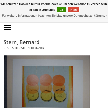
Kunstantiquariat
Wir benutzen Cookies nur für interne Zwecke um den Webshop zu verbessern.
Rolf Brehmer
Ist das in Ordnung?
Ja
Nein
Für weitere Informationen beachten Sie bitte unsere Datenschutzerklärung. »
0 Artikel - €0,00
Portal für Grafik aus 5
Jahrhunderten
Stern, Bernard
STARTSEITE
/
STERN, BERNARD
Startseite
KÜNSTLERLISTE
Alle Werke
Druckgrafik
Zeichnungen