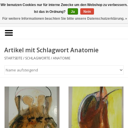
Kunstantiquariat
Wir benutzen Cookies nur für interne Zwecke um den Webshop zu verbessern.
Rolf Brehmer
Ist das in Ordnung?
Ja
Nein
Für weitere Informationen beachten Sie bitte unsere Datenschutzerklärung. »
0 Artikel - €0,00
Portal für Grafik aus 5
Jahrhunderten
Artikel mit Schlagwort Anatomie
STARTSEITE
/
SCHLAGWORTE
/
ANATOMIE
Startseite
KÜNSTLERLISTE
Alle Werke
Druckgrafik
Zeichnungen