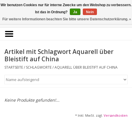
Kunstantiquariat
Wir benutzen Cookies nur für interne Zwecke um den Webshop zu verbessern.
Rolf Brehmer
Ist das in Ordnung?
Ja
Nein
Für weitere Informationen beachten Sie bitte unsere Datenschutzerklärung. »
0 Artikel - €0,00
Portal für Grafik aus 5
Jahrhunderten
Artikel mit Schlagwort Aquarell über
Bleistift auf China
STARTSEITE
/
SCHLAGWORTE
/
AQUARELL ÜBER BLEISTIFT AUF CHINA
Startseite
KÜNSTLERLISTE
Alle Werke
Keine Produkte gefunden!...
Druckgrafik
* Inkl. MwSt. zzgl.
Versandkosten
Zeichnungen