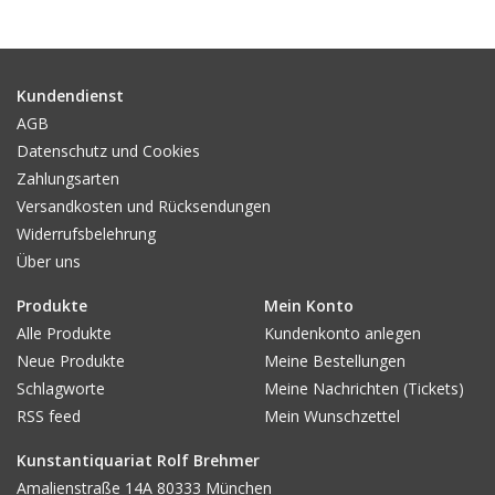
Gemälde
Fotografie
Kundendienst
AGB
Datenschutz und Cookies
Varia & Rara
Zahlungsarten
Versandkosten und Rücksendungen
Kunst-Doku
Widerrufsbelehrung
Über uns
Produkte
Mein Konto
Alle Produkte
Kundenkonto anlegen
Neue Produkte
Meine Bestellungen
Schlagworte
Meine Nachrichten (Tickets)
RSS feed
Mein Wunschzettel
Kunstantiquariat Rolf Brehmer
Amalienstraße 14A 80333 München