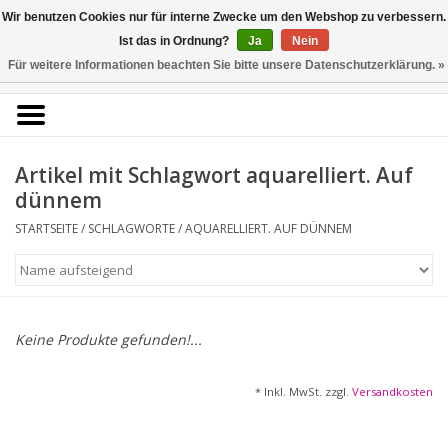
Kunstantiquariat
Wir benutzen Cookies nur für interne Zwecke um den Webshop zu verbessern.
Rolf Brehmer
Ist das in Ordnung?
Ja
Nein
Für weitere Informationen beachten Sie bitte unsere Datenschutzerklärung. »
0 Artikel - €0,00
Portal für Grafik aus 5
Jahrhunderten
Artikel mit Schlagwort aquarelliert. Auf
dünnem
STARTSEITE
/
SCHLAGWORTE
/
AQUARELLIERT. AUF DÜNNEM
Startseite
KÜNSTLERLISTE
Alle Werke
Keine Produkte gefunden!...
Druckgrafik
* Inkl. MwSt. zzgl.
Versandkosten
Zeichnungen