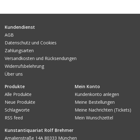
Gemälde
Fotografie
Kundendienst
AGB
Datenschutz und Cookies
Varia & Rara
Zahlungsarten
Versandkosten und Rücksendungen
Kunst-Doku
Widerrufsbelehrung
Über uns
Produkte
Mein Konto
Alle Produkte
Kundenkonto anlegen
Neue Produkte
Meine Bestellungen
Schlagworte
Meine Nachrichten (Tickets)
RSS feed
Mein Wunschzettel
Kunstantiquariat Rolf Brehmer
Amalienstraße 14A 80333 München