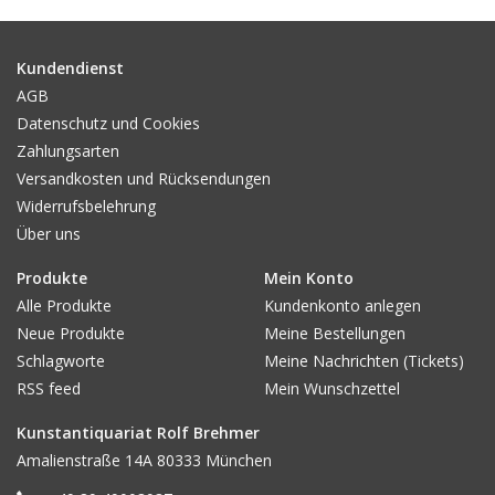
Gemälde
Kundendienst
Fotografie
AGB
Datenschutz und Cookies
Zahlungsarten
Varia & Rara
Versandkosten und Rücksendungen
Widerrufsbelehrung
Kunst-Doku
Über uns
Produkte
Mein Konto
Alle Produkte
Kundenkonto anlegen
Neue Produkte
Meine Bestellungen
Schlagworte
Meine Nachrichten (Tickets)
RSS feed
Mein Wunschzettel
Kunstantiquariat Rolf Brehmer
Amalienstraße 14A 80333 München