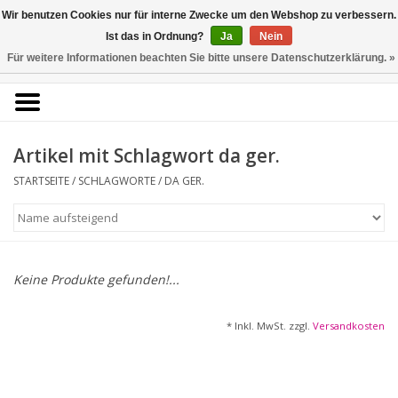
Kunstantiquariat
Wir benutzen Cookies nur für interne Zwecke um den Webshop zu verbessern.
Rolf Brehmer
Ist das in Ordnung?
Ja
Nein
Für weitere Informationen beachten Sie bitte unsere Datenschutzerklärung. »
0 Artikel - €0,00
Portal für Grafik aus 5
Jahrhunderten
Artikel mit Schlagwort da ger.
STARTSEITE
/
SCHLAGWORTE
/
DA GER.
Startseite
KÜNSTLERLISTE
Alle Werke
Keine Produkte gefunden!...
Druckgrafik
* Inkl. MwSt. zzgl.
Versandkosten
Zeichnungen