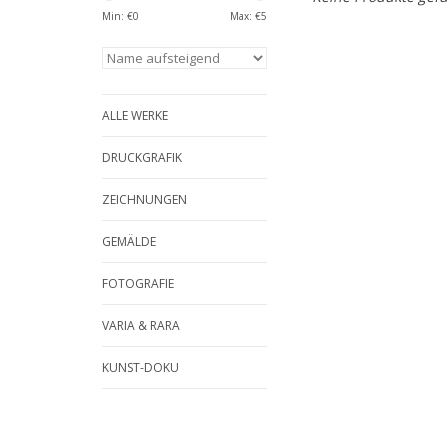
Min: €
0
Max: €
5
ALLE WERKE
DRUCKGRAFIK
ZEICHNUNGEN
GEMÄLDE
FOTOGRAFIE
VARIA & RARA
KUNST-DOKU