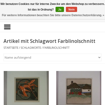
Kunstantiquariat
Wir benutzen Cookies nur für interne Zwecke um den Webshop zu verbessern.
Rolf Brehmer
Ist das in Ordnung?
Ja
Nein
Für weitere Informationen beachten Sie bitte unsere Datenschutzerklärung. »
0 Artikel - €0,00
Portal für Grafik aus 5
Jahrhunderten
Artikel mit Schlagwort Farblinolschnitt
STARTSEITE
/
SCHLAGWORTE
/
FARBLINOLSCHNITT
Startseite
KÜNSTLERLISTE
Alle Werke
Druckgrafik
Zeichnungen