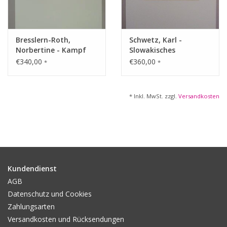
Gemälde
Bresslern-Roth,
Schwetz, Karl -
Fotografie
Norbertine - Kampf
Slowakisches
Bauernhaus
€340,00
€360,00
*
*
Varia & Rara
* Inkl. MwSt. zzgl.
Versandkosten
Kunst-Doku
Kundendienst
AGB
Datenschutz und Cookies
Zahlungsarten
Versandkosten und Rücksendungen