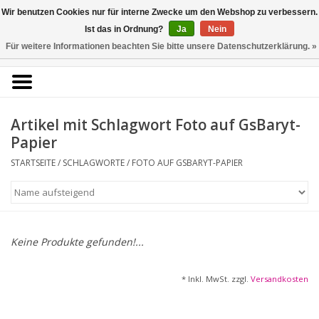
Kunstantiquariat
Wir benutzen Cookies nur für interne Zwecke um den Webshop zu verbessern.
Rolf Brehmer
Ist das in Ordnung?
Ja
Nein
Für weitere Informationen beachten Sie bitte unsere Datenschutzerklärung. »
0 Artikel - €0,00
Portal für Grafik aus 5
Jahrhunderten
Artikel mit Schlagwort Foto auf GsBaryt-
Papier
STARTSEITE
/
SCHLAGWORTE
/
FOTO AUF GSBARYT-PAPIER
Startseite
KÜNSTLERLISTE
Alle Werke
Keine Produkte gefunden!...
Druckgrafik
* Inkl. MwSt. zzgl.
Versandkosten
Zeichnungen