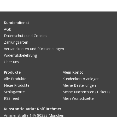
Gemälde
Fotografie
Kundendienst
AGB
Datenschutz und Cookies
Varia & Rara
Zahlungsarten
Versandkosten und Rücksendungen
Kunst-Doku
Widerrufsbelehrung
Über uns
Produkte
Mein Konto
Alle Produkte
Kundenkonto anlegen
Neue Produkte
Meine Bestellungen
Schlagworte
Meine Nachrichten (Tickets)
RSS feed
Mein Wunschzettel
Kunstantiquariat Rolf Brehmer
Amalienstraße 14A 80333 München