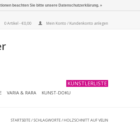
ationen beachten Sie bitte unsere Datenschutzerklärung. »
0 Artikel - €0,00
Mein Konto / Kundenkonto anlegen
er
KÜNSTLERLISTE
E
VARIA & RARA
KUNST-DOKU
STARTSEITE
/
SCHLAGWORTE
/
HOLZSCHNITT AUF VELIN