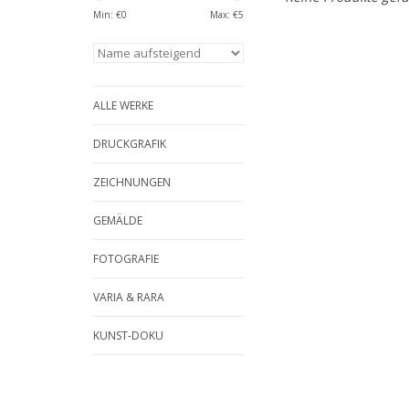
Min: €
0
Max: €
5
ALLE WERKE
DRUCKGRAFIK
ZEICHNUNGEN
GEMÄLDE
FOTOGRAFIE
VARIA & RARA
KUNST-DOKU