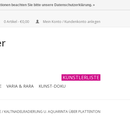
ationen beachten Sie bitte unsere Datenschutzerklärung. »
0 Artikel - €0,00
Mein Konto / Kundenkonto anlegen
er
KÜNSTLERLISTE
E
VARIA & RARA
KUNST-DOKU
E
/
KALTNADELRADIERUNG U. AQUARINTA ÜBER PLATTENTON