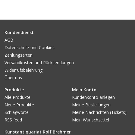
Gemälde
Fotografie
Kundendienst
AGB
Varia & Rara
Datenschutz und Cookies
Zahlungsarten
Kunst-Doku
Versandkosten und Rücksendungen
Widerrufsbelehrung
Über uns
Produkte
Mein Konto
Alle Produkte
Kundenkonto anlegen
Neue Produkte
Meine Bestellungen
Schlagworte
Meine Nachrichten (Tickets)
RSS feed
Mein Wunschzettel
Kunstantiquariat Rolf Brehmer