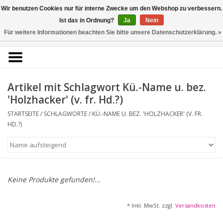
Kunstantiquariat
Wir benutzen Cookies nur für interne Zwecke um den Webshop zu verbessern.
Rolf Brehmer
Ist das in Ordnung?
Ja
Nein
Für weitere Informationen beachten Sie bitte unsere Datenschutzerklärung. »
0 Artikel - €0,00
Portal für Grafik aus 5
Jahrhunderten
Artikel mit Schlagwort Kü.-Name u. bez.
'Holzhacker' (v. fr. Hd.?)
STARTSEITE
/
SCHLAGWORTE
/
KÜ.-NAME U. BEZ. 'HOLZHACKER' (V. FR.
HD.?)
Startseite
KÜNSTLERLISTE
Alle Werke
Keine Produkte gefunden!...
Druckgrafik
* Inkl. MwSt. zzgl.
Versandkosten
Zeichnungen