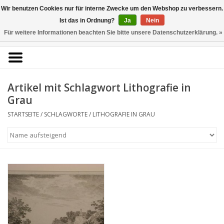
Kunstantiquariat
Wir benutzen Cookies nur für interne Zwecke um den Webshop zu verbessern.
Rolf Brehmer
Ist das in Ordnung?
Ja
Nein
Für weitere Informationen beachten Sie bitte unsere Datenschutzerklärung. »
0 Artikel - €0,00
Portal für Grafik aus 5
Jahrhunderten
Artikel mit Schlagwort Lithografie in
Grau
STARTSEITE
/
SCHLAGWORTE
/
LITHOGRAFIE IN GRAU
Startseite
KÜNSTLERLISTE
Alle Werke
Druckgrafik
Zeichnungen