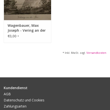
Gemälde
Fotografie
Wagenbauer, Max
Joseph - Vering an der
Varia & Rara
Isar. Oberföhring
€0,00
*
Kunst-Doku
* Inkl. MwSt. zzgl.
Versandkosten
Kundendienst
AGB
Datenschutz und Cookies
Zahlungsarten