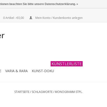
ationen beachten Sie bitte unsere Datenschutzerklärung. »
0 Artikel - €0,00
Mein Konto / Kundenkonto anlegen
er
KÜNSTLERLISTE
E
VARIA & RARA
KUNST-DOKU
STARTSEITE
/
SCHLAGWORTE
/
MONOGRAMM-STPL.