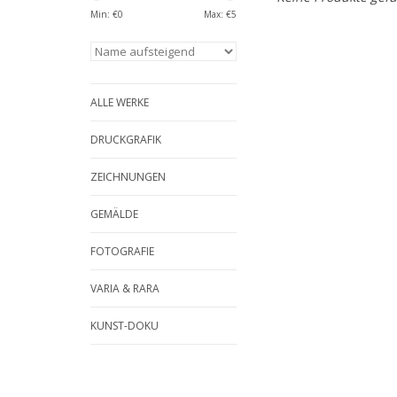
Min: €
0
Max: €
5
ALLE WERKE
DRUCKGRAFIK
ZEICHNUNGEN
GEMÄLDE
FOTOGRAFIE
VARIA & RARA
KUNST-DOKU