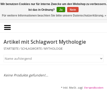
Kunstantiquariat
Wir benutzen Cookies nur für interne Zwecke um den Webshop zu verbessern.
Rolf Brehmer
Ist das in Ordnung?
Ja
Nein
Für weitere Informationen beachten Sie bitte unsere Datenschutzerklärung. »
0 Artikel - €0,00
Portal für Grafik aus 5
Jahrhunderten
Artikel mit Schlagwort Mythologie
STARTSEITE
/
SCHLAGWORTE
/
MYTHOLOGIE
Startseite
KÜNSTLERLISTE
Alle Werke
Keine Produkte gefunden!...
Druckgrafik
* Inkl. MwSt. zzgl.
Versandkosten
Zeichnungen