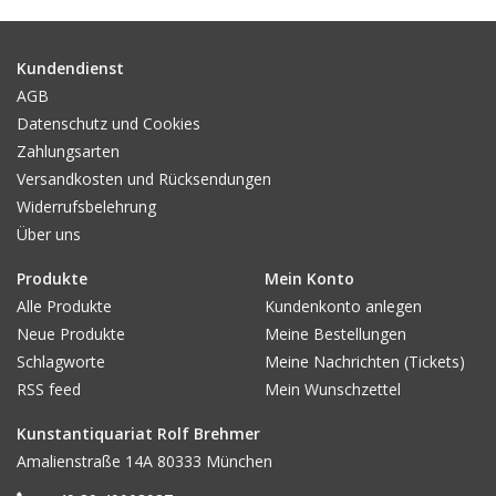
Gemälde
Kundendienst
Fotografie
AGB
Datenschutz und Cookies
Zahlungsarten
Varia & Rara
Versandkosten und Rücksendungen
Widerrufsbelehrung
Kunst-Doku
Über uns
Produkte
Mein Konto
Alle Produkte
Kundenkonto anlegen
Neue Produkte
Meine Bestellungen
Schlagworte
Meine Nachrichten (Tickets)
RSS feed
Mein Wunschzettel
Kunstantiquariat Rolf Brehmer
Amalienstraße 14A 80333 München