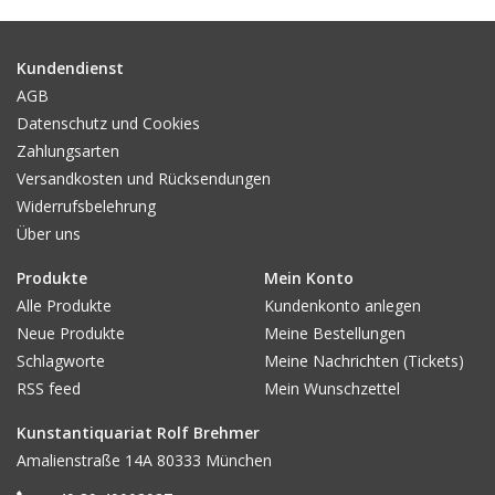
Gemälde
Kundendienst
Fotografie
AGB
Datenschutz und Cookies
Zahlungsarten
Varia & Rara
Versandkosten und Rücksendungen
Widerrufsbelehrung
Kunst-Doku
Über uns
Produkte
Mein Konto
Alle Produkte
Kundenkonto anlegen
Neue Produkte
Meine Bestellungen
Schlagworte
Meine Nachrichten (Tickets)
RSS feed
Mein Wunschzettel
Kunstantiquariat Rolf Brehmer
Amalienstraße 14A 80333 München