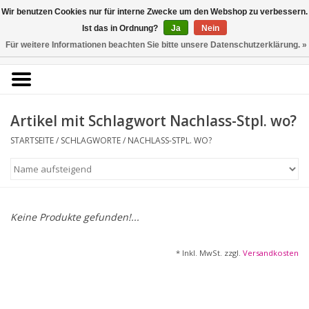
Kunstantiquariat
Wir benutzen Cookies nur für interne Zwecke um den Webshop zu verbessern.
Rolf Brehmer
Ist das in Ordnung?
Ja
Nein
Für weitere Informationen beachten Sie bitte unsere Datenschutzerklärung. »
0 Artikel - €0,00
Portal für Grafik aus 5
Jahrhunderten
Artikel mit Schlagwort Nachlass-Stpl. wo?
STARTSEITE
/
SCHLAGWORTE
/
NACHLASS-STPL. WO?
Startseite
KÜNSTLERLISTE
Alle Werke
Keine Produkte gefunden!...
Druckgrafik
* Inkl. MwSt. zzgl.
Versandkosten
Zeichnungen