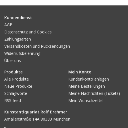
Gemälde
Kundendienst
Fotografie
AGB
Datenschutz und Cookies
Zahlungsarten
Varia & Rara
Versandkosten und Rücksendungen
Widerrufsbelehrung
Kunst-Doku
Über uns
Produkte
Mein Konto
Alle Produkte
Kundenkonto anlegen
Neue Produkte
Meine Bestellungen
Schlagworte
Meine Nachrichten (Tickets)
RSS feed
Mein Wunschzettel
Kunstantiquariat Rolf Brehmer
Amalienstraße 14A 80333 München