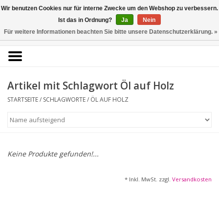
Kunstantiquariat
Wir benutzen Cookies nur für interne Zwecke um den Webshop zu verbessern.
Rolf Brehmer
Ist das in Ordnung?
Ja
Nein
Für weitere Informationen beachten Sie bitte unsere Datenschutzerklärung. »
0 Artikel - €0,00
Portal für Grafik aus 5
Jahrhunderten
Artikel mit Schlagwort Öl auf Holz
STARTSEITE
/
SCHLAGWORTE
/
ÖL AUF HOLZ
Startseite
KÜNSTLERLISTE
Alle Werke
Keine Produkte gefunden!...
Druckgrafik
* Inkl. MwSt. zzgl.
Versandkosten
Zeichnungen