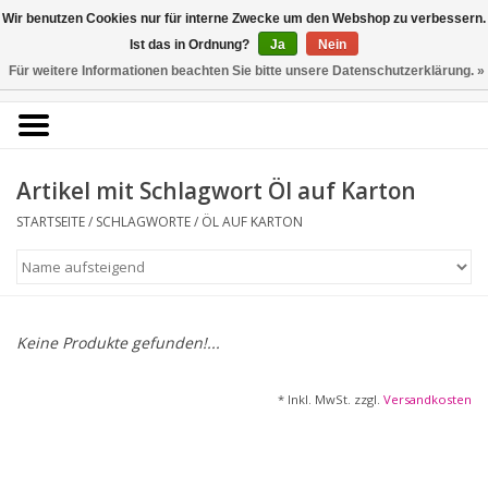
Kunstantiquariat
Wir benutzen Cookies nur für interne Zwecke um den Webshop zu verbessern.
Rolf Brehmer
Ist das in Ordnung?
Ja
Nein
Für weitere Informationen beachten Sie bitte unsere Datenschutzerklärung. »
0 Artikel - €0,00
Portal für Grafik aus 5
Jahrhunderten
Artikel mit Schlagwort Öl auf Karton
STARTSEITE
/
SCHLAGWORTE
/
ÖL AUF KARTON
Startseite
KÜNSTLERLISTE
Alle Werke
Keine Produkte gefunden!...
Druckgrafik
* Inkl. MwSt. zzgl.
Versandkosten
Zeichnungen