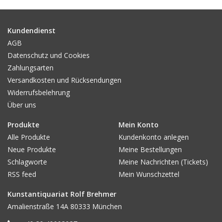
Gemälde
Kundendienst
Fotografie
AGB
Datenschutz und Cookies
Zahlungsarten
Varia & Rara
Versandkosten und Rücksendungen
Widerrufsbelehrung
Kunst-Doku
Über uns
Produkte
Mein Konto
Alle Produkte
Kundenkonto anlegen
Neue Produkte
Meine Bestellungen
Schlagworte
Meine Nachrichten (Tickets)
RSS feed
Mein Wunschzettel
Kunstantiquariat Rolf Brehmer
Amalienstraße 14A 80333 München