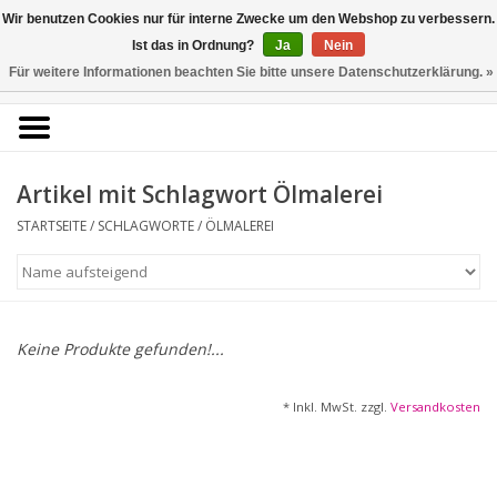
Kunstantiquariat
Wir benutzen Cookies nur für interne Zwecke um den Webshop zu verbessern.
Rolf Brehmer
Ist das in Ordnung?
Ja
Nein
Für weitere Informationen beachten Sie bitte unsere Datenschutzerklärung. »
0 Artikel - €0,00
Portal für Grafik aus 5
Jahrhunderten
Artikel mit Schlagwort Ölmalerei
STARTSEITE
/
SCHLAGWORTE
/
ÖLMALEREI
Startseite
KÜNSTLERLISTE
Alle Werke
Keine Produkte gefunden!...
Druckgrafik
* Inkl. MwSt. zzgl.
Versandkosten
Zeichnungen