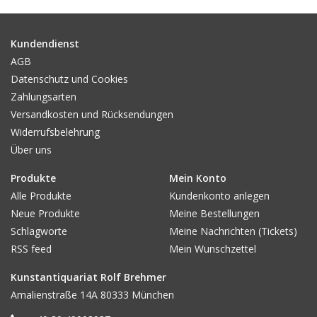
Gemälde
Kundendienst
Fotografie
AGB
Datenschutz und Cookies
Zahlungsarten
Varia & Rara
Versandkosten und Rücksendungen
Widerrufsbelehrung
Kunst-Doku
Über uns
Produkte
Mein Konto
Alle Produkte
Kundenkonto anlegen
Neue Produkte
Meine Bestellungen
Schlagworte
Meine Nachrichten (Tickets)
RSS feed
Mein Wunschzettel
Kunstantiquariat Rolf Brehmer
Amalienstraße 14A 80333 München