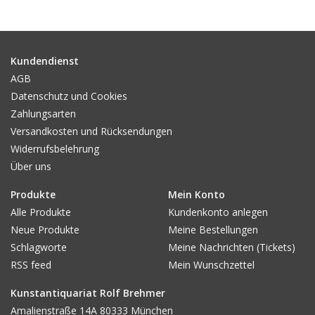
Gemälde
Fotografie
Kundendienst
AGB
Datenschutz und Cookies
Varia & Rara
Zahlungsarten
Versandkosten und Rücksendungen
Kunst-Doku
Widerrufsbelehrung
Über uns
Produkte
Mein Konto
Alle Produkte
Kundenkonto anlegen
Neue Produkte
Meine Bestellungen
Schlagworte
Meine Nachrichten (Tickets)
RSS feed
Mein Wunschzettel
Kunstantiquariat Rolf Brehmer
Amalienstraße 14A 80333 München