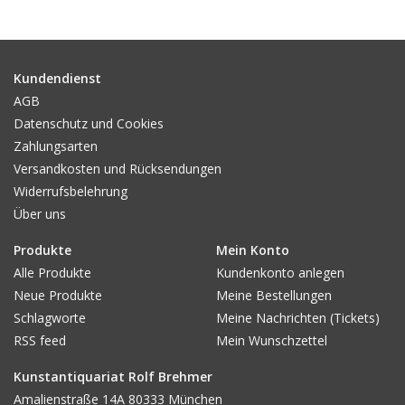
Gemälde
Fotografie
Kundendienst
AGB
Datenschutz und Cookies
Varia & Rara
Zahlungsarten
Versandkosten und Rücksendungen
Kunst-Doku
Widerrufsbelehrung
Über uns
Produkte
Mein Konto
Alle Produkte
Kundenkonto anlegen
Neue Produkte
Meine Bestellungen
Schlagworte
Meine Nachrichten (Tickets)
RSS feed
Mein Wunschzettel
Kunstantiquariat Rolf Brehmer
Amalienstraße 14A 80333 München