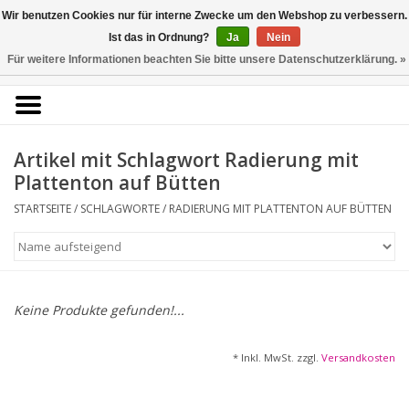
Kunstantiquariat
Wir benutzen Cookies nur für interne Zwecke um den Webshop zu verbessern.
Rolf Brehmer
Ist das in Ordnung?
Ja
Nein
Für weitere Informationen beachten Sie bitte unsere Datenschutzerklärung. »
0 Artikel - €0,00
Portal für Grafik aus 5
Jahrhunderten
Artikel mit Schlagwort Radierung mit
Plattenton auf Bütten
STARTSEITE
/
SCHLAGWORTE
/
RADIERUNG MIT PLATTENTON AUF BÜTTEN
Startseite
KÜNSTLERLISTE
Alle Werke
Keine Produkte gefunden!...
Druckgrafik
* Inkl. MwSt. zzgl.
Versandkosten
Zeichnungen