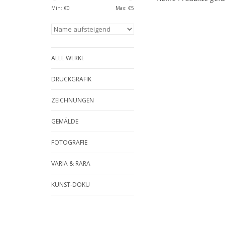
Min: €
0
Max: €
5
ALLE WERKE
DRUCKGRAFIK
ZEICHNUNGEN
GEMÄLDE
FOTOGRAFIE
VARIA & RARA
KUNST-DOKU