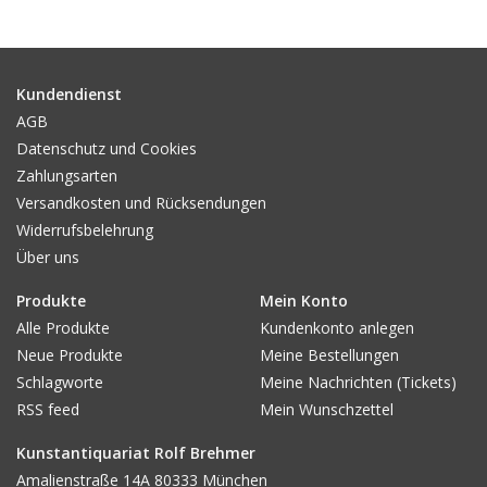
Gemälde
Fotografie
Kundendienst
AGB
Datenschutz und Cookies
Varia & Rara
Zahlungsarten
Versandkosten und Rücksendungen
Kunst-Doku
Widerrufsbelehrung
Über uns
Produkte
Mein Konto
Alle Produkte
Kundenkonto anlegen
Neue Produkte
Meine Bestellungen
Schlagworte
Meine Nachrichten (Tickets)
RSS feed
Mein Wunschzettel
Kunstantiquariat Rolf Brehmer
Amalienstraße 14A 80333 München