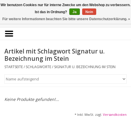
Kunstantiquariat
Wir benutzen Cookies nur für interne Zwecke um den Webshop zu verbessern.
Rolf Brehmer
Ist das in Ordnung?
Ja
Nein
Für weitere Informationen beachten Sie bitte unsere Datenschutzerklärung. »
0 Artikel - €0,00
Portal für Grafik aus 5
Jahrhunderten
Artikel mit Schlagwort Signatur u.
Bezeichnung im Stein
STARTSEITE
/
SCHLAGWORTE
/
SIGNATUR U. BEZEICHNUNG IM STEIN
Startseite
KÜNSTLERLISTE
Alle Werke
Keine Produkte gefunden!...
Druckgrafik
* Inkl. MwSt. zzgl.
Versandkosten
Zeichnungen