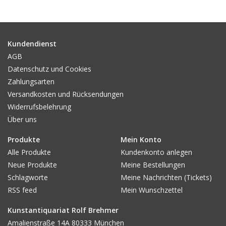
Gemälde
Fotografie
Kundendienst
AGB
Datenschutz und Cookies
Varia & Rara
Zahlungsarten
Versandkosten und Rücksendungen
Kunst-Doku
Widerrufsbelehrung
Über uns
Produkte
Mein Konto
Alle Produkte
Kundenkonto anlegen
Neue Produkte
Meine Bestellungen
Schlagworte
Meine Nachrichten (Tickets)
RSS feed
Mein Wunschzettel
Kunstantiquariat Rolf Brehmer
Amalienstraße 14A 80333 München