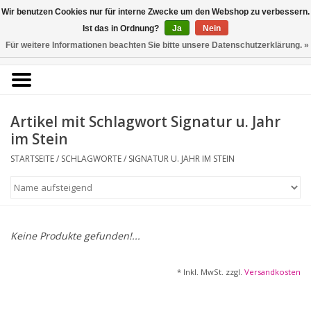
Kunstantiquariat
Wir benutzen Cookies nur für interne Zwecke um den Webshop zu verbessern.
Rolf Brehmer
Ist das in Ordnung?
Ja
Nein
Für weitere Informationen beachten Sie bitte unsere Datenschutzerklärung. »
0 Artikel - €0,00
Portal für Grafik aus 5
Jahrhunderten
Artikel mit Schlagwort Signatur u. Jahr
im Stein
STARTSEITE
/
SCHLAGWORTE
/
SIGNATUR U. JAHR IM STEIN
Startseite
KÜNSTLERLISTE
Alle Werke
Keine Produkte gefunden!...
Druckgrafik
* Inkl. MwSt. zzgl.
Versandkosten
Zeichnungen