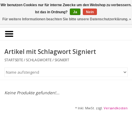
Kunstantiquariat
Wir benutzen Cookies nur für interne Zwecke um den Webshop zu verbessern.
Rolf Brehmer
Ist das in Ordnung?
Ja
Nein
Für weitere Informationen beachten Sie bitte unsere Datenschutzerklärung. »
0 Artikel - €0,00
Portal für Grafik aus 5
Jahrhunderten
Artikel mit Schlagwort Signiert
STARTSEITE
/
SCHLAGWORTE
/
SIGNIERT
Startseite
KÜNSTLERLISTE
Alle Werke
Keine Produkte gefunden!...
Druckgrafik
* Inkl. MwSt. zzgl.
Versandkosten
Zeichnungen