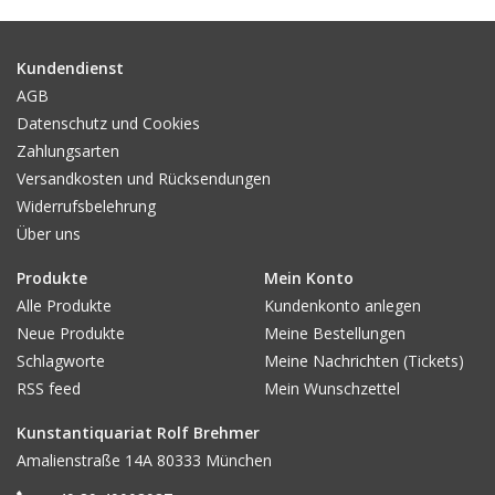
Gemälde
Kundendienst
Fotografie
AGB
Datenschutz und Cookies
Zahlungsarten
Varia & Rara
Versandkosten und Rücksendungen
Widerrufsbelehrung
Kunst-Doku
Über uns
Produkte
Mein Konto
Alle Produkte
Kundenkonto anlegen
Neue Produkte
Meine Bestellungen
Schlagworte
Meine Nachrichten (Tickets)
RSS feed
Mein Wunschzettel
Kunstantiquariat Rolf Brehmer
Amalienstraße 14A 80333 München