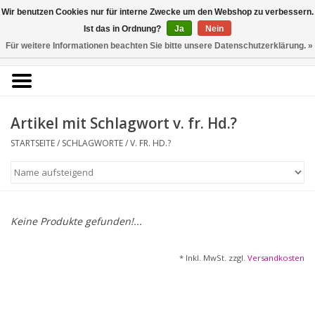
Kunstantiquariat
Wir benutzen Cookies nur für interne Zwecke um den Webshop zu verbessern.
Rolf Brehmer
Ist das in Ordnung?
Ja
Nein
Für weitere Informationen beachten Sie bitte unsere Datenschutzerklärung. »
0 Artikel - €0,00
Portal für Grafik aus 5
Jahrhunderten
Artikel mit Schlagwort v. fr. Hd.?
STARTSEITE
/
SCHLAGWORTE
/
V. FR. HD.?
Startseite
KÜNSTLERLISTE
Alle Werke
Keine Produkte gefunden!...
Druckgrafik
* Inkl. MwSt. zzgl.
Versandkosten
Zeichnungen