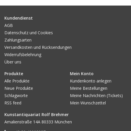
Gemälde
Kundendienst
Fotografie
AGB
Datenschutz und Cookies
Zahlungsarten
Varia & Rara
Versandkosten und Rücksendungen
Widerrufsbelehrung
Kunst-Doku
Über uns
Produkte
Mein Konto
Alle Produkte
Kundenkonto anlegen
Neue Produkte
Meine Bestellungen
Schlagworte
Meine Nachrichten (Tickets)
RSS feed
Mein Wunschzettel
Kunstantiquariat Rolf Brehmer
Amalienstraße 14A 80333 München